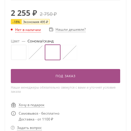
2 255
₽
2 750
₽
-
18
%
Экономия
495
₽
Нашли дешевле?
Нет в наличии
Цвет
—
Сонома/сканд
ПОД ЗАКАЗ
Наши менеджеры обязательно свяжутся с вами и уточнят условия
заказа
Хочу в подарок
Самовывоз - бесплатно
Доставка - от 1100 ₽
Задать вопрос