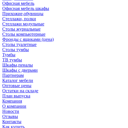
Офисная мебель
Офисная мебель шкафы
Прихожие,обувницы
Стеллажи, полки
Стеллажи модульные
Столы журнальные
Столы компьютерные
Фронды с ящиками (цена)
Столы туалетные
Столы тумбы
Тумбы
ТВ тумбы
Шкафы,пеналы
Шкафы с дверьми
Партнерам
Каталог мебели
Оптовые цены
Остатки на складе
План выпуска
Компания
О компании
Новости
Отзывы
Контакты
Как купить