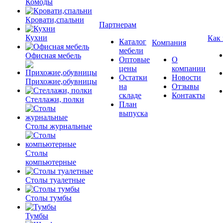
Комоды
Кровати,спальни
Партнерам
Кухни
Как
Каталог
Компания
мебели
Офисная мебель
Оптовые
О
цены
компании
Остатки
Новости
Прихожие,обувницы
на
Отзывы
складе
Контакты
Стеллажи, полки
План
выпуска
Столы журнальные
Столы
компьютерные
Столы туалетные
Столы тумбы
Тумбы