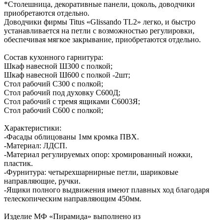
*Столешница, декоративные панели, цоколь, доводчики
приобретаются отдельно.
Доводчики фирмы Titus «Glissando TL2» легко, и быстро
устанавливается на петли с возможностью регулировки,
обеспечивая мягкое закрывание, приобретаются отдельно.
Состав кухонного гарнитура:
Шкаф навесной Ш300 с полкой;
Шкаф навесной Ш600 с полкой -2шт;
Стол рабочий С300 с полкой;
Стол рабочий под духовку С600Д;
Стол рабочий с тремя ящиками С6003Я;
Стол рабочий С600 с полкой;
Характеристики:
-Фасады облицованы 1мм кромка ПВХ.
-Материал: ЛДСП.
-Материал регулируемых опор: хромированный ножки,
пластик.
-Фурнитура: четырехшарнирные петли, шариковые
направляющие, ручки.
-Ящики полного выдвижения имеют плавных ход благодаря
телескопическим направляющим 450мм.
Изделие МФ «Пирамида» выполнено из