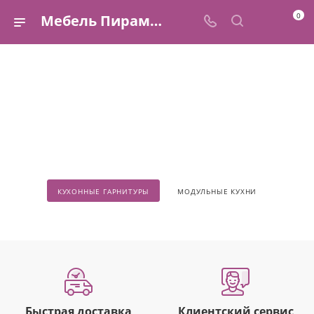
0
Мебель Пирамида
Готовьте с любовью
на новой кухне
В каталоге представлены кухни для больших и малых помещений, для
квартир-студий и частных домов. Приобретайте товары по доступным
ценам с нашими постоянными акциями.
КУХОННЫЕ ГАРНИТУРЫ
МОДУЛЬНЫЕ КУХНИ
Быстрая доставка
Клиентский сервис