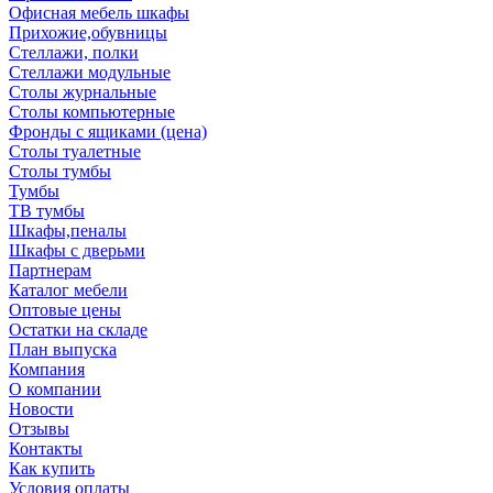
Офисная мебель шкафы
Прихожие,обувницы
Стеллажи, полки
Стеллажи модульные
Столы журнальные
Столы компьютерные
Фронды с ящиками (цена)
Столы туалетные
Столы тумбы
Тумбы
ТВ тумбы
Шкафы,пеналы
Шкафы с дверьми
Партнерам
Каталог мебели
Оптовые цены
Остатки на складе
План выпуска
Компания
О компании
Новости
Отзывы
Контакты
Как купить
Условия оплаты