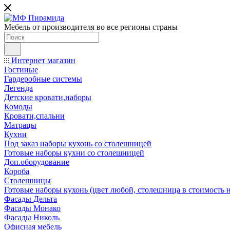
Мебель от производителя во все регионы страны
Интернет магазин
Гостиные
Гардеробные системы
Легенда
Детские кровати,наборы
Комоды
Кровати,спальни
Матрацы
Кухни
Под заказ наборы кухонь со столешницей
Готовые наборы кухни со столешницей
Доп.оборудование
Короба
Столешницы
Готовые наборы кухонь (цвет любой, столешница в стоимость н
Фасады Дельта
Фасады Монако
Фасады Николь
Офисная мебель