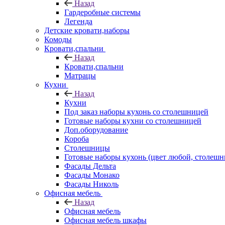
Назад
Гардеробные системы
Легенда
Детские кровати,наборы
Комоды
Кровати,спальни
Назад
Кровати,спальни
Матрацы
Кухни
Назад
Кухни
Под заказ наборы кухонь со столешницей
Готовые наборы кухни со столешницей
Доп.оборудование
Короба
Столешницы
Готовые наборы кухонь (цвет любой, столешни
Фасады Дельта
Фасады Монако
Фасады Николь
Офисная мебель
Назад
Офисная мебель
Офисная мебель шкафы