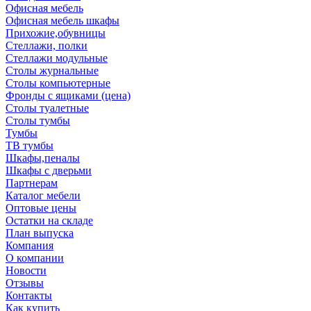
Офисная мебель
Офисная мебель шкафы
Прихожие,обувницы
Стеллажи, полки
Стеллажи модульные
Столы журнальные
Столы компьютерные
Фронды с ящиками (цена)
Столы туалетные
Столы тумбы
Тумбы
ТВ тумбы
Шкафы,пеналы
Шкафы с дверьми
Партнерам
Каталог мебели
Оптовые цены
Остатки на складе
План выпуска
Компания
О компании
Новости
Отзывы
Контакты
Как купить