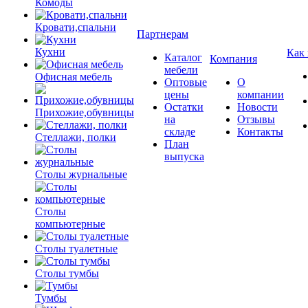
Комоды
Кровати,спальни
Партнерам
Кухни
Как
Каталог
Компания
мебели
Офисная мебель
Оптовые
О
цены
компании
Остатки
Новости
Прихожие,обувницы
на
Отзывы
складе
Контакты
Стеллажи, полки
План
выпуска
Столы журнальные
Столы
компьютерные
Столы туалетные
Столы тумбы
Тумбы