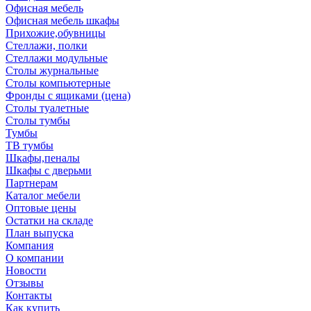
Офисная мебель
Офисная мебель шкафы
Прихожие,обувницы
Стеллажи, полки
Стеллажи модульные
Столы журнальные
Столы компьютерные
Фронды с ящиками (цена)
Столы туалетные
Столы тумбы
Тумбы
ТВ тумбы
Шкафы,пеналы
Шкафы с дверьми
Партнерам
Каталог мебели
Оптовые цены
Остатки на складе
План выпуска
Компания
О компании
Новости
Отзывы
Контакты
Как купить