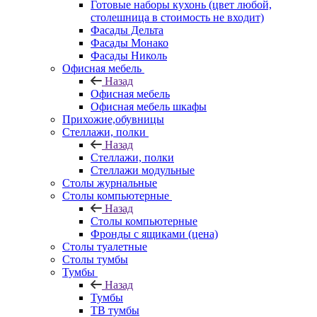
Готовые наборы кухонь (цвет любой,
столешница в стоимость не входит)
Фасады Дельта
Фасады Монако
Фасады Николь
Офисная мебель
Назад
Офисная мебель
Офисная мебель шкафы
Прихожие,обувницы
Стеллажи, полки
Назад
Стеллажи, полки
Стеллажи модульные
Столы журнальные
Столы компьютерные
Назад
Столы компьютерные
Фронды с ящиками (цена)
Столы туалетные
Столы тумбы
Тумбы
Назад
Тумбы
ТВ тумбы