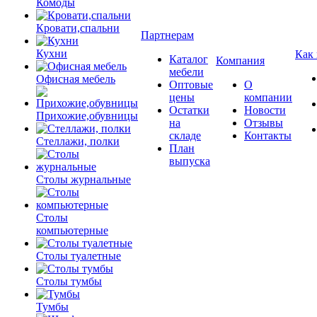
Комоды
Кровати,спальни
Партнерам
Кухни
Как
Каталог
Компания
мебели
Офисная мебель
Оптовые
О
цены
компании
Остатки
Новости
Прихожие,обувницы
на
Отзывы
складе
Контакты
Стеллажи, полки
План
выпуска
Столы журнальные
Столы
компьютерные
Столы туалетные
Столы тумбы
Тумбы